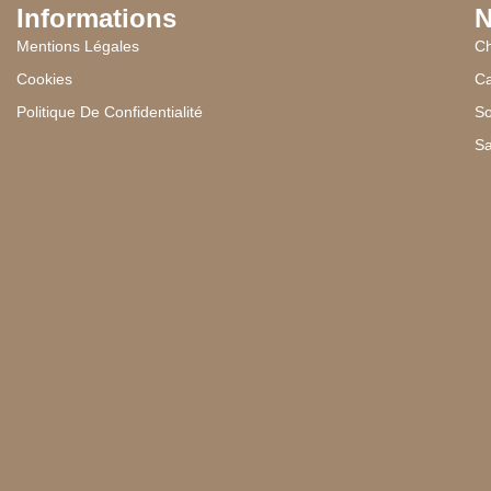
Informations
N
Mentions Légales
Ch
Cookies
Ca
Politique De Confidentialité
So
Sa