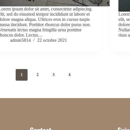
Lorem ipsum dolor sit amet, consectetur adipiscing
elit, sed do eiusmod tempor incididunt ut labore et
Lorem 
dolore magna aliqua. Ultrices eros in cursus turpis
elit, 
massa tincidunt. Porttitor rhoncus dolor purus non.
dolore
Venenatis lectus magna fringilla urna porttitor
Nullam
rhoncus dolor. Lectus…
risus 
admin5814
22 octobre 2021
1
2
3
4
Contact
Suiv